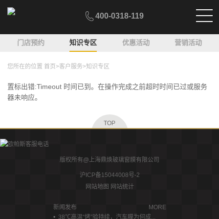
400-0318-119
门店预约
知识专区
优惠活动
营销活动
您所在的位置
首页
>
客户服务
>
知识专区
置标出错:Timeout 时间已到。在操作完成之前超时时间已过或服务
器未响应。
TOP
版权所有@上海鼎焕玻璃窗膜有限公司
沪ICP备15044008号-2
网站地图
网站统计
新闻发布
MORE
38℃高温“烤”验持续，汽车膜为何成...