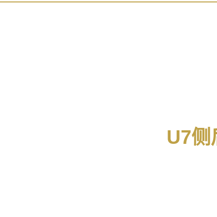
U7侧
突破时代，定义
于私密安全空间
U7性能参