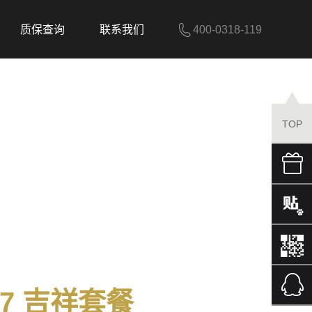
质保查询
联系我们
400-0318-119
TOP
U7 吉祥套餐