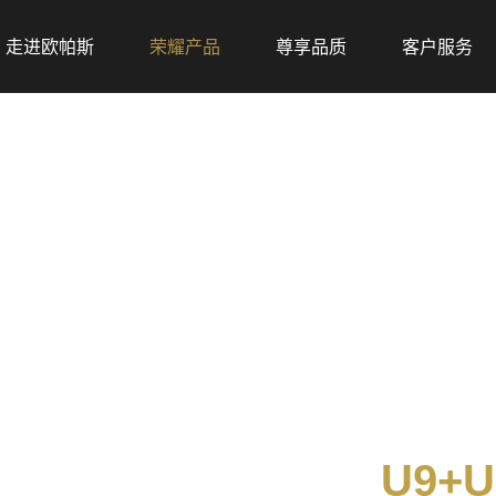
走进欧帕斯
荣耀产品
尊享品质
客户服务
U9+